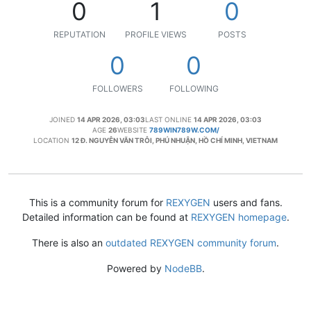
0
1
0
REPUTATION
PROFILE VIEWS
POSTS
0
0
FOLLOWERS
FOLLOWING
JOINED
14 APR 2026, 03:03
LAST ONLINE
14 APR 2026, 03:03
AGE
26
WEBSITE
789WIN789W.COM/
LOCATION
12 Đ. NGUYỄN VĂN TRỖI, PHÚ NHUẬN, HỒ CHÍ MINH, VIETNAM
This is a community forum for
REXYGEN
users and fans.
Detailed information can be found at
REXYGEN homepage
.
There is also an
outdated REXYGEN community forum
.
Powered by
NodeBB
.