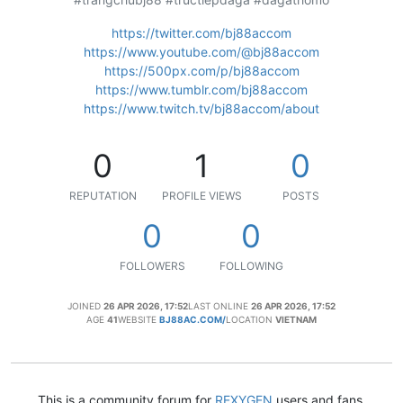
https://twitter.com/bj88accom
https://www.youtube.com/@bj88accom
https://500px.com/p/bj88accom
https://www.tumblr.com/bj88accom
https://www.twitch.tv/bj88accom/about
0
1
0
REPUTATION
PROFILE VIEWS
POSTS
0
0
FOLLOWERS
FOLLOWING
JOINED
26 APR 2026, 17:52
LAST ONLINE
26 APR 2026, 17:52
AGE
41
WEBSITE
BJ88AC.COM/
LOCATION
VIETNAM
This is a community forum for
REXYGEN
users and fans.