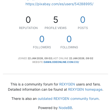
https://pixabay.com/es/users/54288995/
0
5
0
REPUTATION
PROFILE VIEWS
POSTS
0
0
FOLLOWERS
FOLLOWING
JOINED
22 JAN 2026, 09:02
LAST ONLINE
22 JAN 2026, 09:02
WEBSITE
DANHLODEONLINE.COM.CO/
This is a community forum for
REXYGEN
users and fans.
Detailed information can be found at
REXYGEN homepage
.
There is also an
outdated REXYGEN community forum
.
Powered by
NodeBB
.