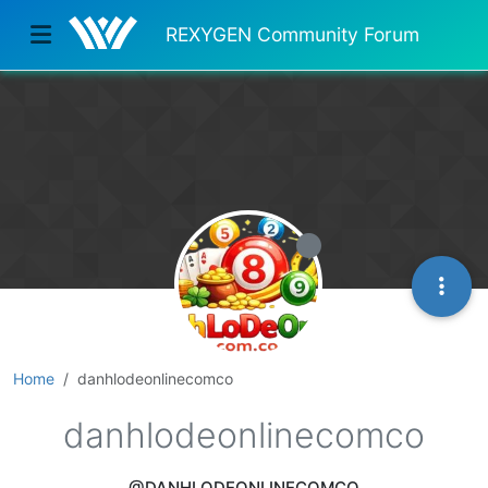
REXYGEN Community Forum
Home
danhlodeonlinecomco
danhlodeonlinecomco
@DANHLODEONLINECOMCO