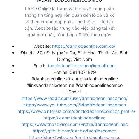
Lô Đề Online là trang web chuyên cung cấp
thông tin tổng hợp liên quan đến lô đề và xổ
số theo hướng cập nhật – hệ thống – dễ tiếp
cận. Website tập trung vào việc đăng tải kết
quả mới nhất, tổng hợp dữ liệu theo ngày
Website:
https://danhlodeonline.com.co/
Địa chỉ: 30b Đ. Nguyễn Du, Binh Hoà, Thuận An, Bình
Dương, Việt Nam
Email:
danhlodeonlinecomco@gmail.com
Hotline: 0914071829
#danhlodeonline #trangchudanhlodeonline
#linkvaodanhlodeonline #danhlodeonlinecomco
—-Social—-
https://www.reddit.com/user/danhlodeonlinecomco/
https://www.youtube.com/@danhlodeonlinecomco
https://www.pinterest.com/danhlodeonlinecomco/_profile/
https://x.com/danhlodeonlinec
https://www.tripadvisor.com/Profile/danhlodeonlinec
https://github.com/danhlodeonlinecomco
https://stocktwits.com/danhlodeonlinecomco