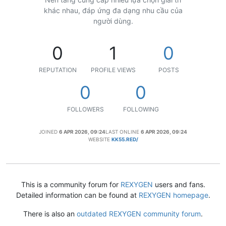
khác nhau, đáp ứng đa dạng nhu cầu của
người dùng.
0
1
0
REPUTATION
PROFILE VIEWS
POSTS
0
0
FOLLOWERS
FOLLOWING
JOINED
6 APR 2026, 09:24
LAST ONLINE
6 APR 2026, 09:24
WEBSITE
KK55.RED/
This is a community forum for
REXYGEN
users and fans.
Detailed information can be found at
REXYGEN homepage
.
There is also an
outdated REXYGEN community forum
.