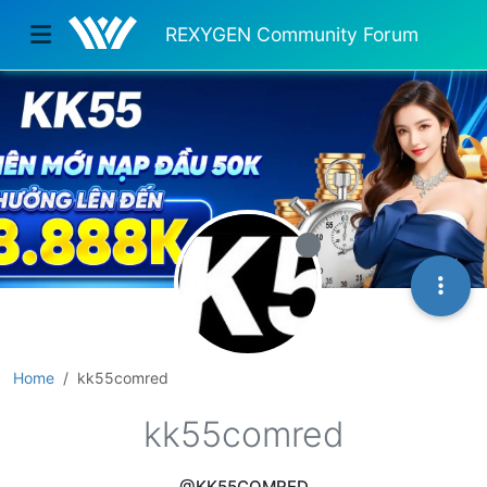
REXYGEN Community Forum
Home
kk55comred
kk55comred
@KK55COMRED