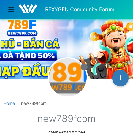
REXYGEN Community Forum
Home
new789fcom
new789fcom
@NEW789FCOM