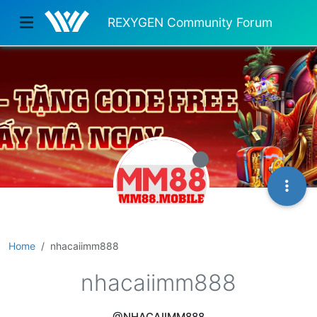
REXYGEN Community Forum
Home
nhacaiimm888
nhacaiimm888
@NHACAIIMM888