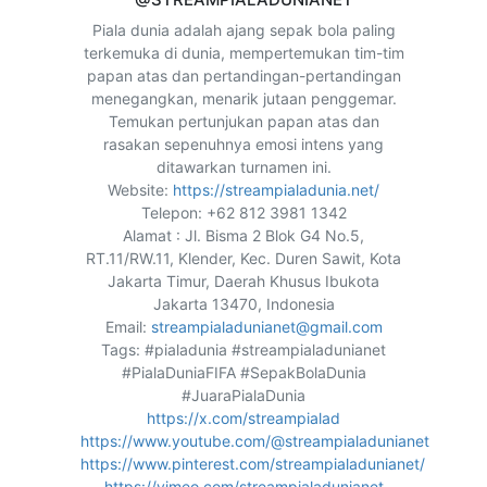
Piala dunia adalah ajang sepak bola paling
terkemuka di dunia, mempertemukan tim-tim
papan atas dan pertandingan-pertandingan
menegangkan, menarik jutaan penggemar.
Temukan pertunjukan papan atas dan
rasakan sepenuhnya emosi intens yang
ditawarkan turnamen ini.
Website:
https://streampialadunia.net/
Telepon: +62 812 3981 1342
Alamat : Jl. Bisma 2 Blok G4 No.5,
RT.11/RW.11, Klender, Kec. Duren Sawit, Kota
Jakarta Timur, Daerah Khusus Ibukota
Jakarta 13470, Indonesia
Email:
streampialadunianet@gmail.com
Tags: #pialadunia #streampialadunianet
#PialaDuniaFIFA #SepakBolaDunia
#JuaraPialaDunia
https://x.com/streampialad
https://www.youtube.com/@streampialadunianet
https://www.pinterest.com/streampialadunianet/
https://vimeo.com/streampialadunianet