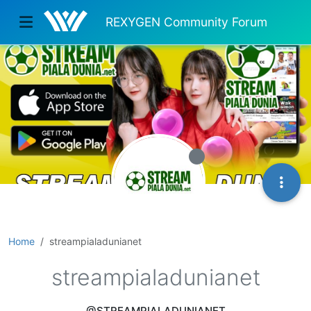
REXYGEN Community Forum
Home
streampialadunianet
streampialadunianet
@STREAMPIALADUNIANET